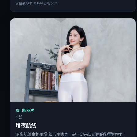
#精彩短片#战争#综艺#
热门犯罪片
3 张
暗夜航线
暗夜航线由格蕾塔·葛韦格执导，是一部来自越南的犯罪题材作