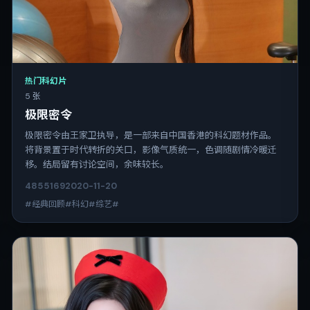
热门科幻片
5 张
极限密令
极限密令由王家卫执导，是一部来自中国香港的科幻题材作品。
将背景置于时代转折的关口，影像气质统一，色调随剧情冷暖迁
移。结局留有讨论空间，余味较长。
4855
169
2020-11-20
#经典回顾#科幻#综艺#