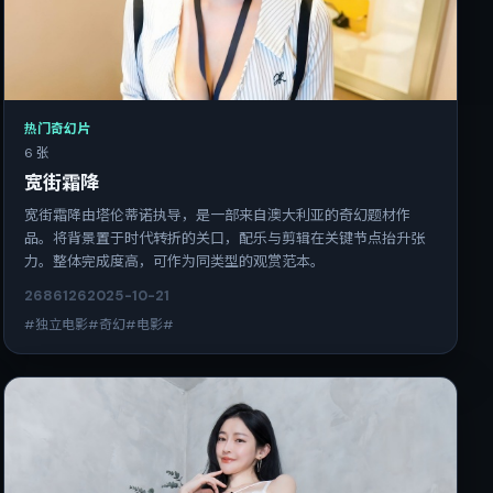
热门奇幻片
6 张
宽街霜降
宽街霜降由塔伦蒂诺执导，是一部来自澳大利亚的奇幻题材作
品。将背景置于时代转折的关口，配乐与剪辑在关键节点抬升张
力。整体完成度高，可作为同类型的观赏范本。
2686
126
2025-10-21
#独立电影#奇幻#电影#