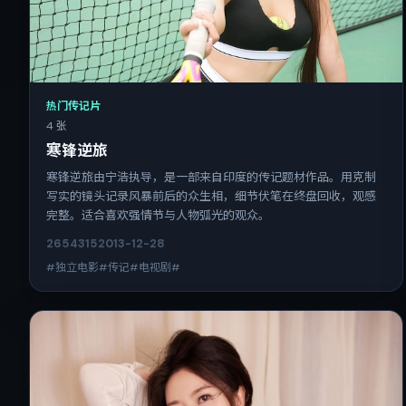
热门传记片
4 张
寒锋逆旅
寒锋逆旅由宁浩执导，是一部来自印度的传记题材作品。用克制
写实的镜头记录风暴前后的众生相，细节伏笔在终盘回收，观感
完整。适合喜欢强情节与人物弧光的观众。
2654
315
2013-12-28
#独立电影#传记#电视剧#