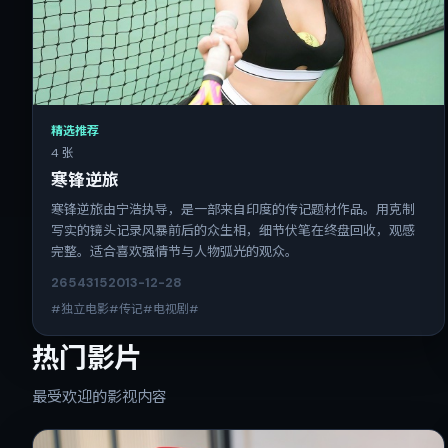
精选推荐
4 张
寒锋逆旅
寒锋逆旅由宁浩执导，是一部来自印度的传记题材作品。用克制
写实的镜头记录风暴前后的众生相，细节伏笔在终盘回收，观感
完整。适合喜欢强情节与人物弧光的观众。
2654
315
2013-12-28
#独立电影#传记#电视剧#
热门影片
最受欢迎的影视内容