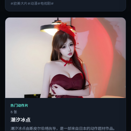
#欧美大片#动漫#电视剧#
热门动作片
8 张
潮汐冰点
潮汐冰点由斯皮尔伯格执导，是一部来自日本的动作题材作品。