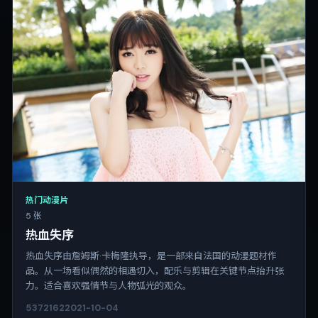
热门动漫片
5 张
热血失序
热血失序由詹姆斯·卡梅隆执导，是一部来自法国的动漫题材作
品。从一场看似偶然的相遇切入，配乐与剪辑在关键节点抬升张
力。适合喜欢强情节与人物弧光的观众。
5372
162
2021-10-04