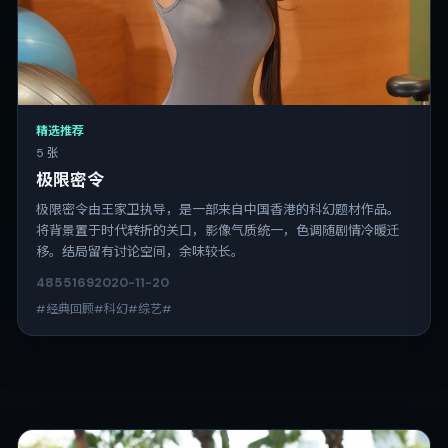
精选推荐
5 张
极限密令
极限密令由王家卫执导，是一部来自中国香港的科幻题材作品。
将背景置于时代转折的关口，影像气质统一，色调随剧情冷暖迁
移。结局留有讨论空间，余味较长。
4855
169
2020-11-20
#经典回顾#科幻#综艺#