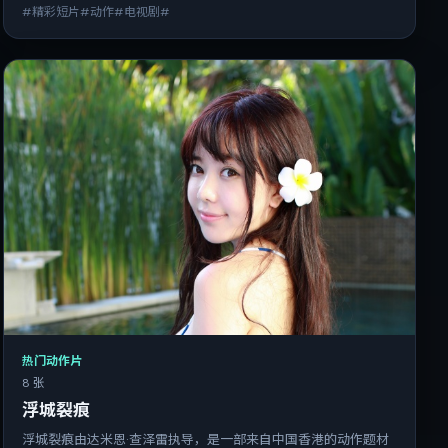
#精彩短片#动作#电视剧#
热门动作片
8 张
浮城裂痕
浮城裂痕由达米恩·查泽雷执导，是一部来自中国香港的动作题材