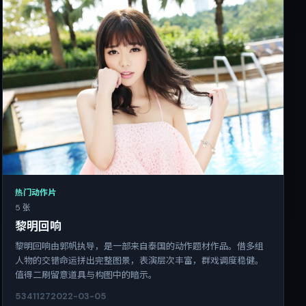
热门动作片
5 张
黎明回响
黎明回响由郭帆执导，是一部来自泰国的动作题材作品。借多组
人物的交错命运拼出完整图景，表演层次丰富，群戏调度稳健。
值得二刷留意道具与构图中的暗示。
5341
127
2022-03-05