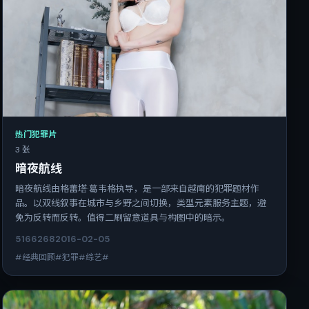
热门犯罪片
3 张
暗夜航线
暗夜航线由格蕾塔·葛韦格执导，是一部来自越南的犯罪题材作
品。以双线叙事在城市与乡野之间切换，类型元素服务主题，避
免为反转而反转。值得二刷留意道具与构图中的暗示。
5166
268
2016-02-05
#经典回顾#犯罪#综艺#