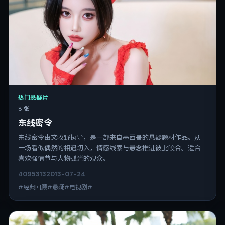
热门悬疑片
8 张
东线密令
东线密令由文牧野执导，是一部来自墨西哥的悬疑题材作品。从
一场看似偶然的相遇切入，情感线索与悬念推进彼此咬合。适合
喜欢强情节与人物弧光的观众。
4095
313
2013-07-24
#经典回顾#悬疑#电视剧#