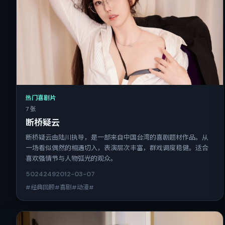
热门喜剧片
7 张
断桥疑云
断桥疑云由陆川执导，是一部来自中国台湾的喜剧题材作品。从
一场看似偶然的相遇切入，表演层次丰富，群戏调度稳健。适合
喜欢强情节与人物弧光的观众。
5024
249
2012-03-07
#经典回顾#喜剧#动漫#