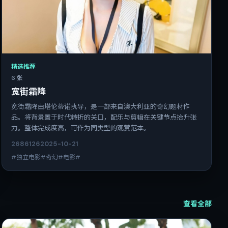
精选推荐
6 张
宽街霜降
宽街霜降由塔伦蒂诺执导，是一部来自澳大利亚的奇幻题材作
品。将背景置于时代转折的关口，配乐与剪辑在关键节点抬升张
力。整体完成度高，可作为同类型的观赏范本。
2686
126
2025-10-21
#独立电影#奇幻#电影#
查看全部